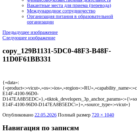
Вакантные места для приема (перевода)
Международное сотрудничество
Организация питания в образовательной
организации
Предыдущее изображение
Следующее изображение
copy_129B1131-5DC0-48F3-B48F-
11D0F61BB331
{«data»:
{«product»:»vicut»,»os»:»ios»,»region»:»RU»,»capability_name»:»
E14F-4100-96D0-
D147EA8B5EDC»},»tiktok_developers_3p_anchor_params»:»{\»source_ty
E14F-4100-96D0-D147EA8B5EDC\»}»,»source_type»:»vicut»}
Опубликовано
22.05.2026
Полный размер
720 × 1040
Навигация по записям