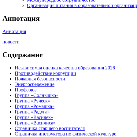
Организация питания в образовательной организац
Аннотация
Аннотация
новости
Содержание
Независимая оценка качества образования 2026
Противодействие коррупции
Пожарная безопасности
Энергосбережение
Профсоюз
Группа «Солнышко»
Группа «Ручеек»
Группа «Ромашка»
Группа «Радуга»
Группа «Василек»
Группа «Василиса»
Страничка старшего воспитателя
Страничка инструктора по физической культуре