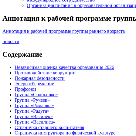
Организация питания в образовательной организац
Аннотация к рабочей программе группы
Аннотация к рабочей программе группы раннего возраста
новости
Содержание
Независимая оценка качества образования 2026
Противодействие коррупции
Пожарная безопасности
Энергосбережение
Профсоюз
Группа «Солнышко»
Группа «Ручеек»
Группа «Ромашка»
Группа «Радуга»
Группа «Василек»
Группа «Василиса»
Страничка старшего воспитателя
Страничка инструктора по физической культуре