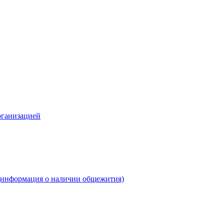
рганизацией
(информация о наличии общежития)