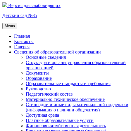
Перейти
Версия для слабовидящих
к
содержимому
Детский сад №35
Меню
Главная
Контакты
Галерея
Сведения об образовательной организации
Основные сведения
Структура и органы управления образовательной
организацией
Документы
Образование
Образовательные стандарты и требования
Руководство
Педагогический состав
Материально-техническое обеспечение
Стипендии и иные виды материальной поддержки
(информация о наличии общежития)
Доступная среда
Платные образовательные услуги
Финансово-хозяйственная деятельность
Вакантные места для приема (перевода)