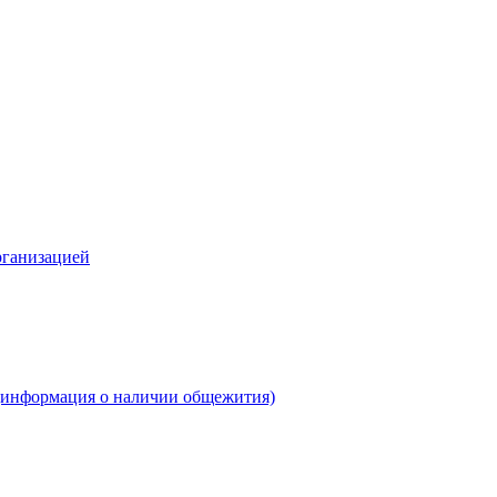
рганизацией
(информация о наличии общежития)