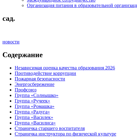
Организация питания в образовательной организац
сад.
новости
Содержание
Независимая оценка качества образования 2026
Противодействие коррупции
Пожарная безопасности
Энергосбережение
Профсоюз
Группа «Солнышко»
Группа «Ручеек»
Группа «Ромашка»
Группа «Радуга»
Группа «Василек»
Группа «Василиса»
Страничка старшего воспитателя
Страничка инструктора по физической культуре