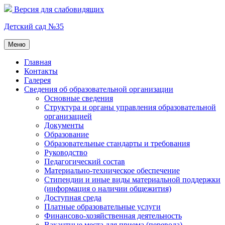
Перейти
Версия для слабовидящих
к
содержимому
Детский сад №35
Меню
Главная
Контакты
Галерея
Сведения об образовательной организации
Основные сведения
Структура и органы управления образовательной
организацией
Документы
Образование
Образовательные стандарты и требования
Руководство
Педагогический состав
Материально-техническое обеспечение
Стипендии и иные виды материальной поддержки
(информация о наличии общежития)
Доступная среда
Платные образовательные услуги
Финансово-хозяйственная деятельность
Вакантные места для приема (перевода)