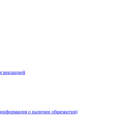
рганизацией
(информация о наличии общежития)