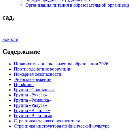
Организация питания в образовательной организац
сад,
новости
Содержание
Независимая оценка качества образования 2026
Противодействие коррупции
Пожарная безопасности
Энергосбережение
Профсоюз
Группа «Солнышко»
Группа «Ручеек»
Группа «Ромашка»
Группа «Радуга»
Группа «Василек»
Группа «Василиса»
Страничка старшего воспитателя
Страничка инструктора по физической культуре