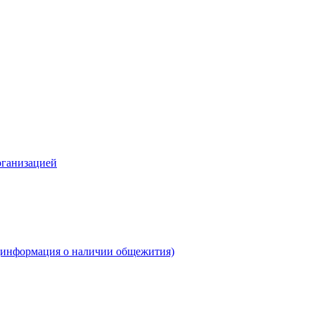
рганизацией
(информация о наличии общежития)