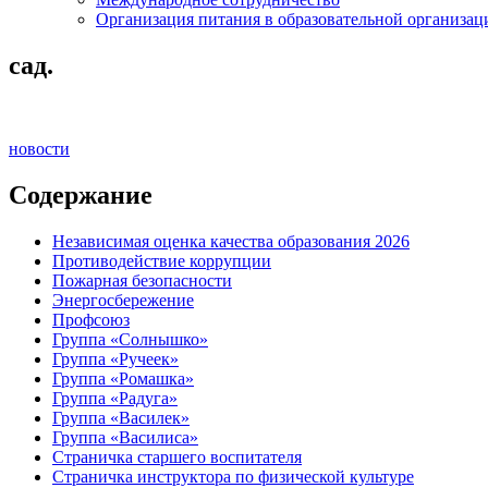
Организация питания в образовательной организац
сад.
новости
Содержание
Независимая оценка качества образования 2026
Противодействие коррупции
Пожарная безопасности
Энергосбережение
Профсоюз
Группа «Солнышко»
Группа «Ручеек»
Группа «Ромашка»
Группа «Радуга»
Группа «Василек»
Группа «Василиса»
Страничка старшего воспитателя
Страничка инструктора по физической культуре