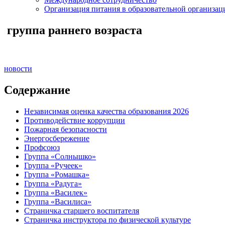
Организация питания в образовательной организац
группа раннего возраста
новости
Содержание
Независимая оценка качества образования 2026
Противодействие коррупции
Пожарная безопасности
Энергосбережение
Профсоюз
Группа «Солнышко»
Группа «Ручеек»
Группа «Ромашка»
Группа «Радуга»
Группа «Василек»
Группа «Василиса»
Страничка старшего воспитателя
Страничка инструктора по физической культуре