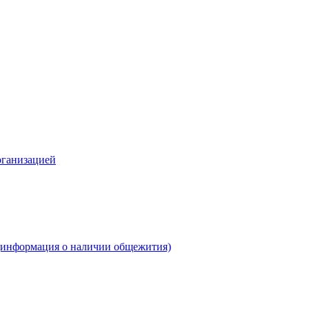
рганизацией
(информация о наличии общежития)