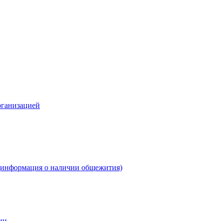
рганизацией
(информация о наличии общежития)
ии