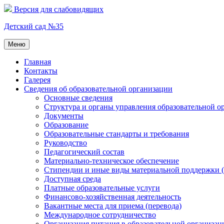
Перейти
Версия для слабовидящих
к
содержимому
Детский сад №35
Меню
Главная
Контакты
Галерея
Сведения об образовательной организации
Основные сведения
Структура и органы управления образовательной о
Документы
Образование
Образовательные стандарты и требования
Руководство
Педагогический состав
Материально-техническое обеспечение
Стипендии и иные виды материальной поддержки 
Доступная среда
Платные образовательные услуги
Финансово-хозяйственная деятельность
Вакантные места для приема (перевода)
Международное сотрудничество
Организация питания в образовательной организац