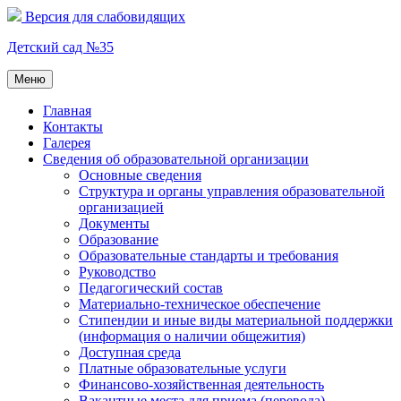
Перейти
Версия для слабовидящих
к
содержимому
Детский сад №35
Меню
Главная
Контакты
Галерея
Сведения об образовательной организации
Основные сведения
Структура и органы управления образовательной
организацией
Документы
Образование
Образовательные стандарты и требования
Руководство
Педагогический состав
Материально-техническое обеспечение
Стипендии и иные виды материальной поддержки
(информация о наличии общежития)
Доступная среда
Платные образовательные услуги
Финансово-хозяйственная деятельность
Вакантные места для приема (перевода)