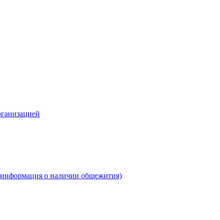
рганизацией
(информация о наличии общежития)