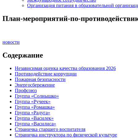
Организация питания в образовательной организац
План-мероприятий-по-противодействию
новости
Содержание
Независимая оценка качества образования 2026
Противодействие коррупции
Пожарная безопасности
Энергосбережение
Профсоюз
Группа «Солнышко»
Группа «Ручеек»
Группа «Ромашка»
Группа «Радуга»
Группа «Василек»
Группа «Василиса»
Страничка старшего воспитателя
Страничка инструктора по физической культуре