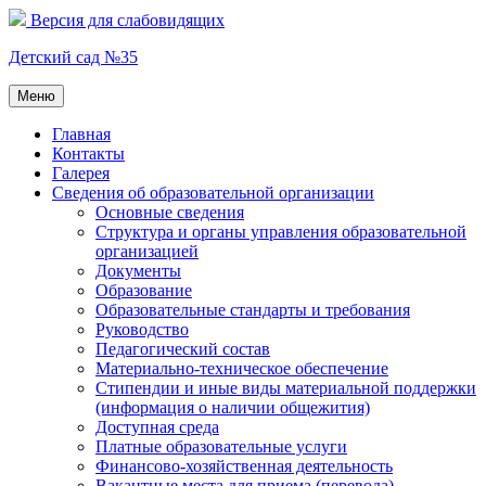
Перейти
Версия для слабовидящих
к
содержимому
Детский сад №35
Меню
Главная
Контакты
Галерея
Сведения об образовательной организации
Основные сведения
Структура и органы управления образовательной
организацией
Документы
Образование
Образовательные стандарты и требования
Руководство
Педагогический состав
Материально-техническое обеспечение
Стипендии и иные виды материальной поддержки
(информация о наличии общежития)
Доступная среда
Платные образовательные услуги
Финансово-хозяйственная деятельность
Вакантные места для приема (перевода)