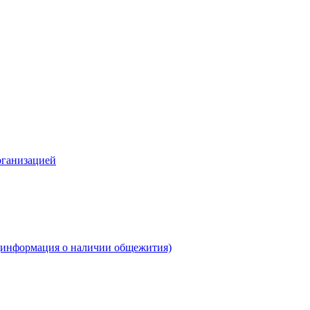
рганизацией
(информация о наличии общежития)