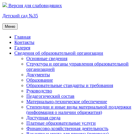
Перейти
Версия для слабовидящих
к
содержимому
Детский сад №35
Меню
Главная
Контакты
Галерея
Сведения об образовательной организации
Основные сведения
Структура и органы управления образовательной
организацией
Документы
Образование
Образовательные стандарты и требования
Руководство
Педагогический состав
Материально-техническое обеспечение
Стипендии и иные виды материальной поддержки
(информация о наличии общежития)
Доступная среда
Платные образовательные услуги
Финансово-хозяйственная деятельность
Вакантные места для приема (перевода)