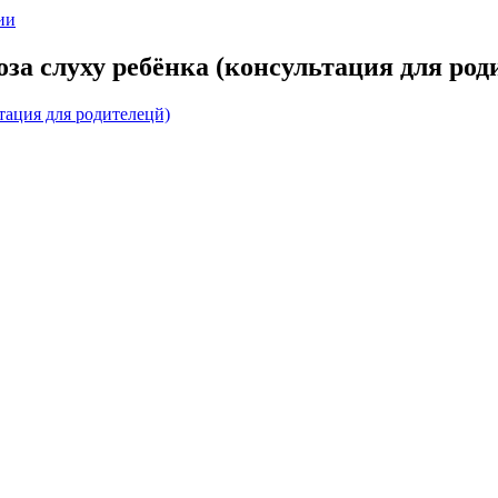
ии
 слуху ребёнка (консультация для роди
тация для родителецй)