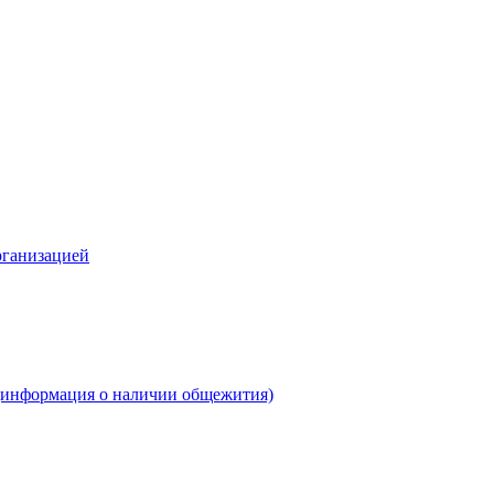
рганизацией
(информация о наличии общежития)