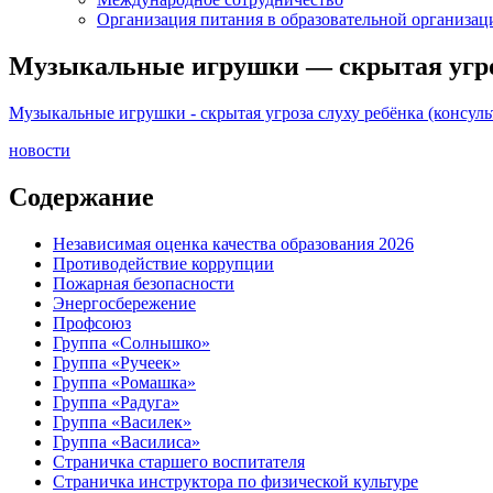
Организация питания в образовательной организац
Музыкальные игрушки — скрытая угроза
Музыкальные игрушки - скрытая угроза слуху ребёнка (консуль
новости
Содержание
Независимая оценка качества образования 2026
Противодействие коррупции
Пожарная безопасности
Энергосбережение
Профсоюз
Группа «Солнышко»
Группа «Ручеек»
Группа «Ромашка»
Группа «Радуга»
Группа «Василек»
Группа «Василиса»
Страничка старшего воспитателя
Страничка инструктора по физической культуре