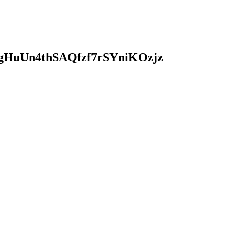
HuUn4thSAQfzf7rSYniKOzjz