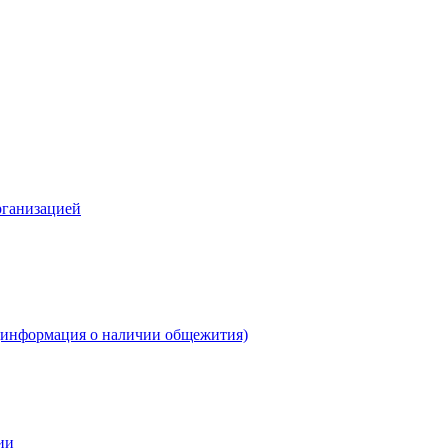
рганизацией
(информация о наличии общежития)
ии