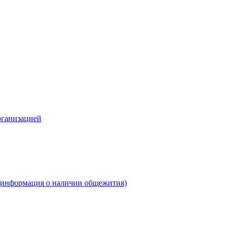
рганизацией
(информация о наличии общежития)