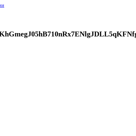
ии
hGmegJ05hB710nRx7ENlgJDLL5qKFNfg