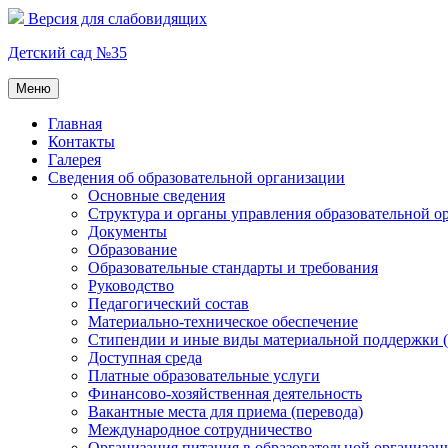
Перейти
Версия для слабовидящих
к
содержимому
Детский сад №35
Меню
Главная
Контакты
Галерея
Сведения об образовательной организации
Основные сведения
Структура и органы управления образовательной о
Документы
Образование
Образовательные стандарты и требования
Руководство
Педагогический состав
Материально-техническое обеспечение
Стипендии и иные виды материальной поддержки 
Доступная среда
Платные образовательные услуги
Финансово-хозяйственная деятельность
Вакантные места для приема (перевода)
Международное сотрудничество
Организация питания в образовательной организац