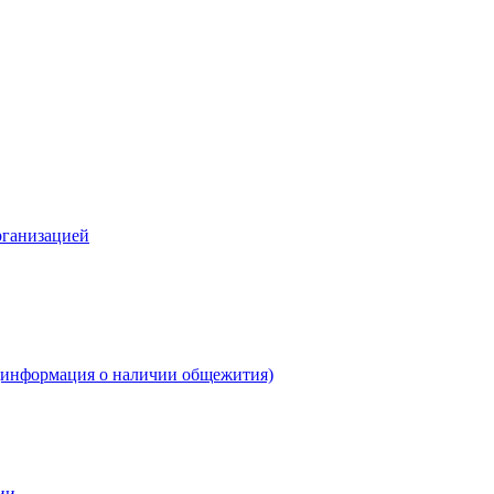
рганизацией
(информация о наличии общежития)
ии