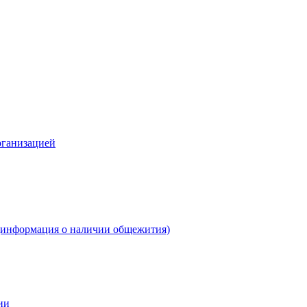
рганизацией
(информация о наличии общежития)
ии