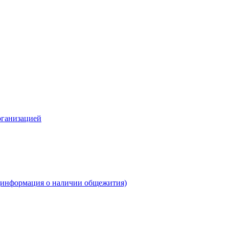
рганизацией
(информация о наличии общежития)