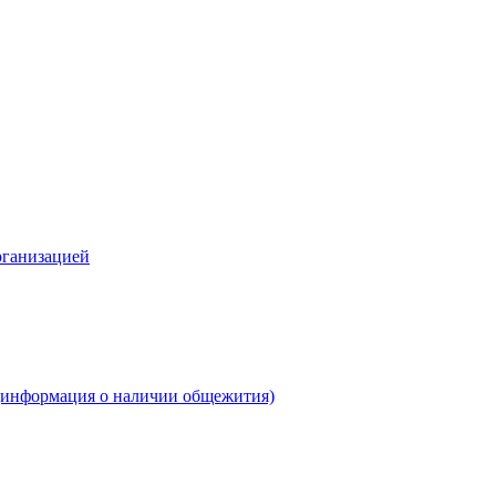
рганизацией
(информация о наличии общежития)