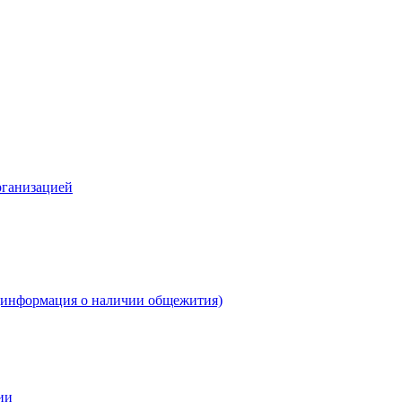
рганизацией
(информация о наличии общежития)
ии