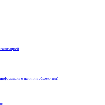
рганизацией
(информация о наличии общежития)
ии