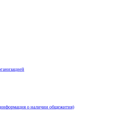
рганизацией
(информация о наличии общежития)